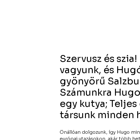
Szervusz és szia!
vagyunk, és Hugó
gyönyörű Salzbu
Számunkra Hugo 
egy kutya; Teljes
társunk minden 
Önállóan dolgozunk, így Hugo mind
európai utazásokon, akár több he