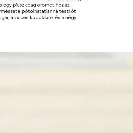
és egy plusz adag örömet hoz az
rmészete pótolhatatlanná teszi őt
gár, a vicces koboldunk és a négy