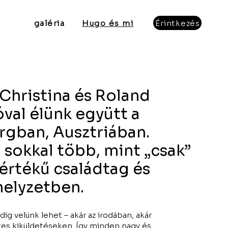
galéria
Hugo és mi
Érintkezés
 Christina és Roland
val élünk együtt a
rgban, Ausztriában.
sokkal több, mint „csak”
 értékű családtag és
helyzetben.
ig velünk lehet – akár az irodában, akár
tes kiküldetéseken. Így minden nagy és