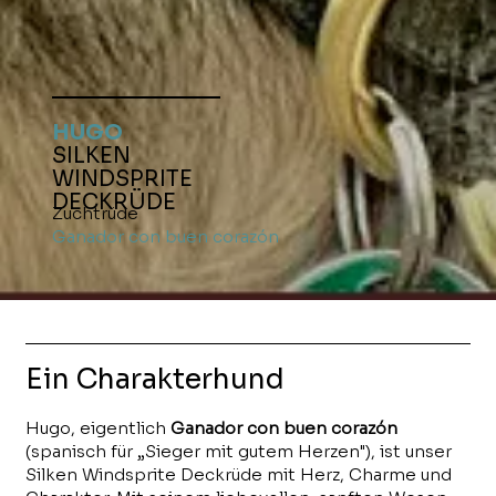
HUGO
SILKEN
WINDSPRITE
DECKRÜDE
Zuchtrüde
Ganador
con buen corazón
Ein Charakterhund
Hugo, eigentlich
Ganador con buen corazón
(spanisch für „Sieger mit gutem Herzen")
,
ist unser
Silken Windsprite Deckrüde mit Herz, Charme und